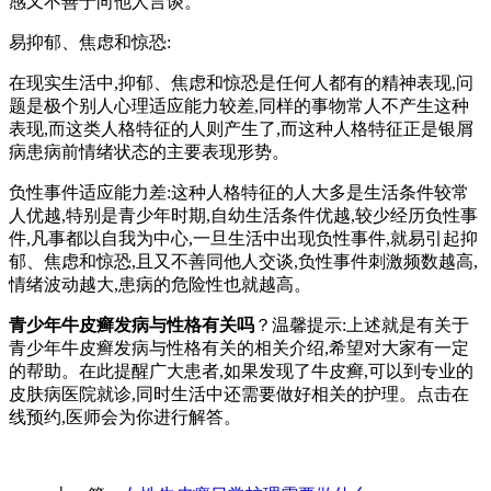
感又不善于向他人言谈。
易抑郁、焦虑和惊恐:
在现实生活中,抑郁、焦虑和惊恐是任何人都有的精神表现,问
题是极个别人心理适应能力较差,同样的事物常人不产生这种
表现,而这类人格特征的人则产生了,而这种人格特征正是银屑
病患病前情绪状态的主要表现形势。
负性事件适应能力差:这种人格特征的人大多是生活条件较常
人优越,特别是青少年时期,自幼生活条件优越,较少经历负性事
件,凡事都以自我为中心,一旦生活中出现负性事件,就易引起抑
郁、焦虑和惊恐,且又不善同他人交谈,负性事件刺激频数越高,
情绪波动越大,患病的危险性也就越高。
青少年牛皮癣发病与性格有关吗
？温馨提示:上述就是有关于
青少年牛皮癣发病与性格有关的相关介绍,希望对大家有一定
的帮助。在此提醒广大患者,如果发现了牛皮癣,可以到专业的
皮肤病医院就诊,同时生活中还需要做好相关的护理。点击在
线预约,医师会为你进行解答。