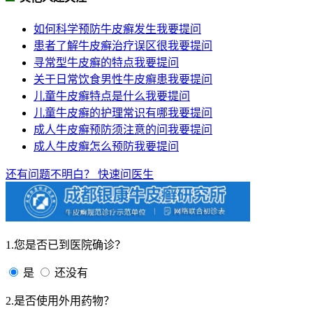
如何科学预防牛皮癣发生
我要提问
患者了解牛皮癣治疗误区很
我要提问
寻常型牛皮癣的特点
我要提问
关于日常饮食男性牛皮癣患
我要提问
儿童牛皮癣特点是什么
我要提问
儿童牛皮癣的护理常识有哪
我要提问
成人牛皮癣预防须注意的问
我要提问
成人牛皮癣怎么预防
我要提问
还有问题不明白？
快速问医生
1.您是否已到医院确诊？
是
还没有
2.是否使用外用药物？